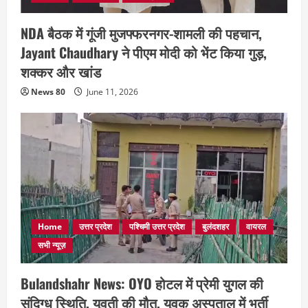
NDA बैठक में गूंजी मुजफ्फरनगर-शामली की पहचान,
Jayant Chaudhary ने पीएम मोदी को भेंट किया गुड़,
शक्कर और खांड
News 80
June 11, 2026
Home
उत्तर प्रदेश
पश्चिमी उत्तर प्रदेश
बुलंदशहर
वायरल
सभी न्यूज़
Bulandshahr News: OYO होटल में प्रेमी युगल की
संदिग्ध स्थिति, युवती की मौत, युवक अस्पताल में भर्ती