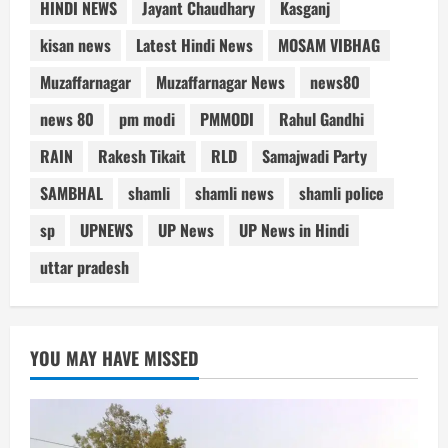
HINDI NEWS
Jayant Chaudhary
Kasganj
kisan news
Latest Hindi News
MOSAM VIBHAG
Muzaffarnagar
Muzaffarnagar News
news80
news 80
pm modi
PMMODI
Rahul Gandhi
RAIN
Rakesh Tikait
RLD
Samajwadi Party
SAMBHAL
shamli
shamli news
shamli police
sp
UPNEWS
UP News
UP News in Hindi
uttar pradesh
YOU MAY HAVE MISSED