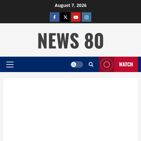
Skip
August 7, 2026
to
facebook
twitter
YOUTUBE
instagram
content
NEWS 80
WATCH
Primary
Menu