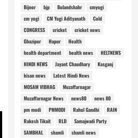
Bijnor
bjp
Bulandshahr
cmyogi
cm yogi
CM Yogi Adityanath
Cold
CONGRESS
cricket
cricket news
Ghazipur
Hapur
Health
health department
health news
HELTNEWS
HINDI NEWS
Jayant Chaudhary
Kasganj
kisan news
Latest Hindi News
MOSAM VIBHAG
Muzaffarnagar
Muzaffarnagar News
news80
news 80
pm modi
PMMODI
Rahul Gandhi
RAIN
Rakesh Tikait
RLD
Samajwadi Party
SAMBHAL
shamli
shamli news