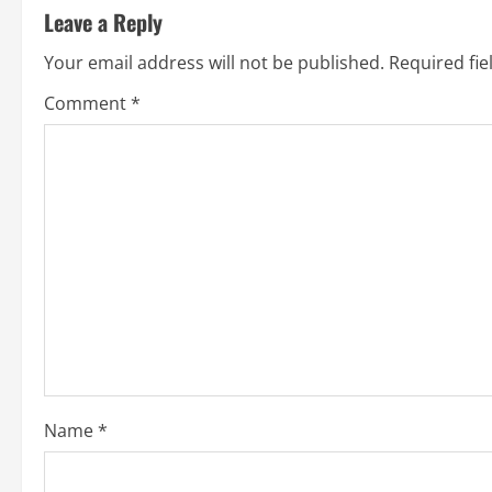
Leave a Reply
i
Your email address will not be published.
Required fi
n
Comment
*
u
e
R
e
a
d
i
Name
*
n