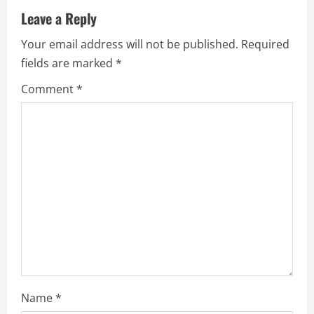
u
Leave a Reply
Your email address will not be published.
Required
e
fields are marked
*
R
Comment
*
e
a
d
i
n
g
Name
*