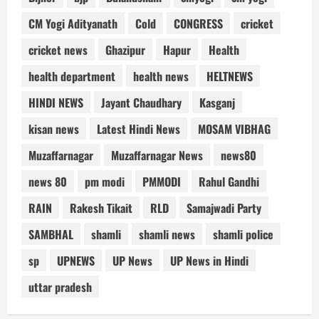
CM Yogi Adityanath
Cold
CONGRESS
cricket
cricket news
Ghazipur
Hapur
Health
health department
health news
HELTNEWS
HINDI NEWS
Jayant Chaudhary
Kasganj
kisan news
Latest Hindi News
MOSAM VIBHAG
Muzaffarnagar
Muzaffarnagar News
news80
news 80
pm modi
PMMODI
Rahul Gandhi
RAIN
Rakesh Tikait
RLD
Samajwadi Party
SAMBHAL
shamli
shamli news
shamli police
sp
UPNEWS
UP News
UP News in Hindi
uttar pradesh