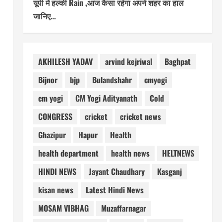
यूपी में हल्की Rain ,आज कैसा रहेगा अपने शहर का हाल
जानिए…
AKHILESH YADAV
arvind kejriwal
Baghpat
Bijnor
bjp
Bulandshahr
cmyogi
cm yogi
CM Yogi Adityanath
Cold
CONGRESS
cricket
cricket news
Ghazipur
Hapur
Health
health department
health news
HELTNEWS
HINDI NEWS
Jayant Chaudhary
Kasganj
kisan news
Latest Hindi News
MOSAM VIBHAG
Muzaffarnagar