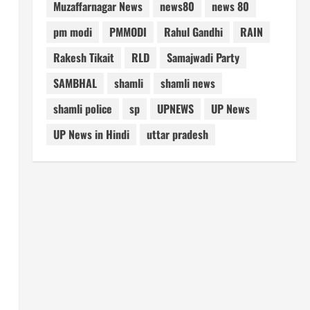
Muzaffarnagar News
news80
news 80
pm modi
PMMODI
Rahul Gandhi
RAIN
Rakesh Tikait
RLD
Samajwadi Party
SAMBHAL
shamli
shamli news
shamli police
sp
UPNEWS
UP News
UP News in Hindi
uttar pradesh