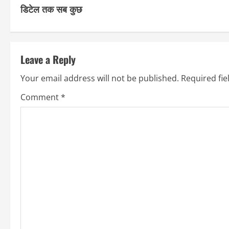
o
डिटेल तक सब कुछ
n
t
Leave a Reply
i
Your email address will not be published.
Required fi
n
Comment
*
u
e
R
e
a
d