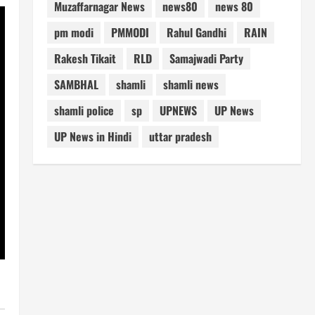
Muzaffarnagar News
news80
news 80
pm modi
PMMODI
Rahul Gandhi
RAIN
Rakesh Tikait
RLD
Samajwadi Party
SAMBHAL
shamli
shamli news
shamli police
sp
UPNEWS
UP News
UP News in Hindi
uttar pradesh