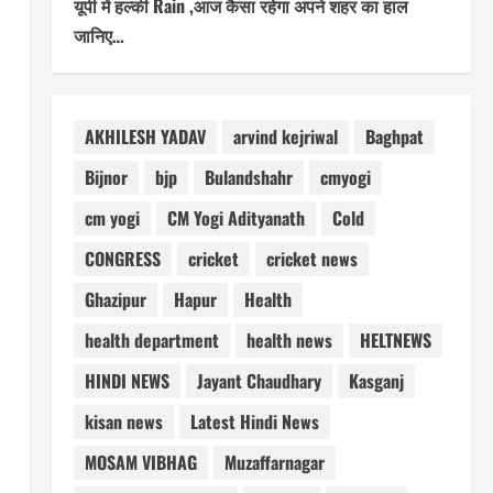
यूपी में हल्की Rain ,आज कैसा रहेगा अपने शहर का हाल
जानिए…
AKHILESH YADAV
arvind kejriwal
Baghpat
Bijnor
bjp
Bulandshahr
cmyogi
cm yogi
CM Yogi Adityanath
Cold
CONGRESS
cricket
cricket news
Ghazipur
Hapur
Health
health department
health news
HELTNEWS
HINDI NEWS
Jayant Chaudhary
Kasganj
kisan news
Latest Hindi News
MOSAM VIBHAG
Muzaffarnagar