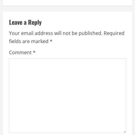
n
u
Leave a Reply
e
Your email address will not be published.
Required
R
fields are marked
*
e
Comment
*
a
d
i
n
g