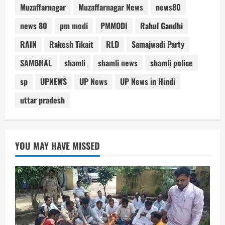
Muzaffarnagar
Muzaffarnagar News
news80
news 80
pm modi
PMMODI
Rahul Gandhi
RAIN
Rakesh Tikait
RLD
Samajwadi Party
SAMBHAL
shamli
shamli news
shamli police
sp
UPNEWS
UP News
UP News in Hindi
uttar pradesh
YOU MAY HAVE MISSED