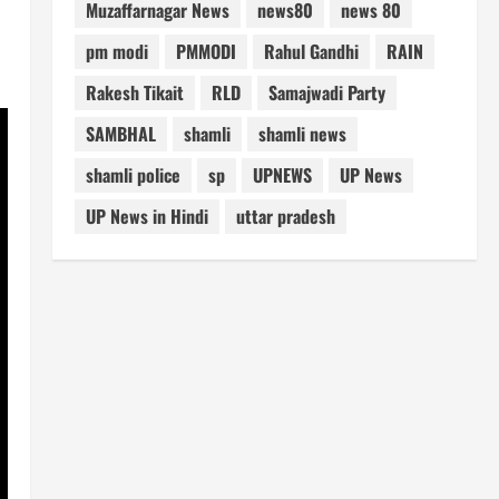
Muzaffarnagar News
news80
news 80
pm modi
PMMODI
Rahul Gandhi
RAIN
Rakesh Tikait
RLD
Samajwadi Party
SAMBHAL
shamli
shamli news
shamli police
sp
UPNEWS
UP News
UP News in Hindi
uttar pradesh