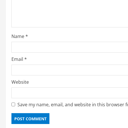
a
d
i
Name
*
n
g
Email
*
Website
Save my name, email, and website in this browser f