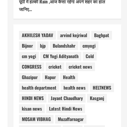
यूपी में हल्की Rain ,आज कैसा रहेगा अपने शहर का हाल
जानिए…
AKHILESH YADAV
arvind kejriwal
Baghpat
Bijnor
bjp
Bulandshahr
cmyogi
cm yogi
CM Yogi Adityanath
Cold
CONGRESS
cricket
cricket news
Ghazipur
Hapur
Health
health department
health news
HELTNEWS
HINDI NEWS
Jayant Chaudhary
Kasganj
kisan news
Latest Hindi News
MOSAM VIBHAG
Muzaffarnagar