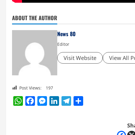
ABOUT THE AUTHOR
News 80
Editor
Visit Website
View All P
Post Views:
197
WhatsApp
Facebook
Messenger
LinkedIn
Telegram
Share
Sh