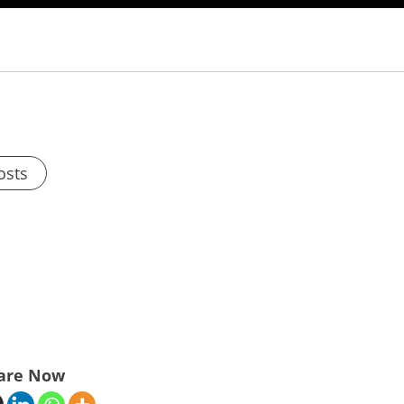
osts
are Now