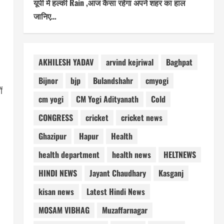
यूपी में हल्की Rain ,आज कैसा रहेगा अपने शहर का हाल
जानिए…
AKHILESH YADAV
arvind kejriwal
Baghpat
Bijnor
bjp
Bulandshahr
cmyogi
ं
cm yogi
CM Yogi Adityanath
Cold
CONGRESS
cricket
cricket news
Ghazipur
Hapur
Health
health department
health news
HELTNEWS
HINDI NEWS
Jayant Chaudhary
Kasganj
kisan news
Latest Hindi News
MOSAM VIBHAG
Muzaffarnagar