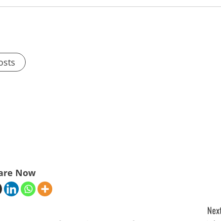
osts
are Now
Next