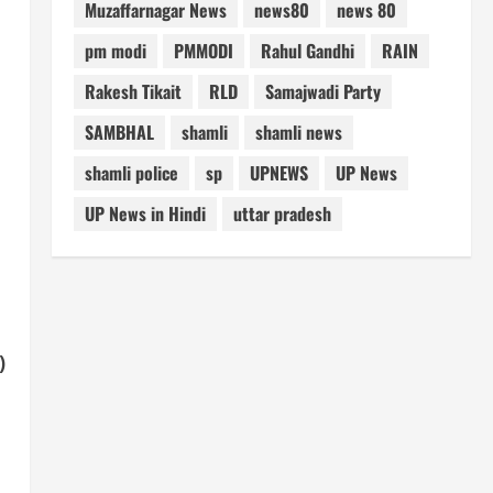
Muzaffarnagar News
news80
news 80
pm modi
PMMODI
Rahul Gandhi
RAIN
Rakesh Tikait
RLD
Samajwadi Party
SAMBHAL
shamli
shamli news
shamli police
sp
UPNEWS
UP News
UP News in Hindi
uttar pradesh
)