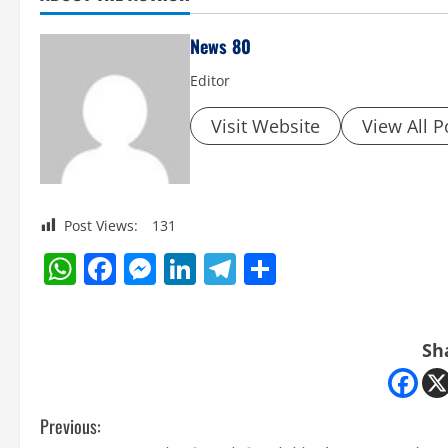
News 80
Editor
Visit Website
View All P
Post Views:
131
WhatsApp
Facebook
Messenger
LinkedIn
Telegram
Share
Sh
C
Previous: