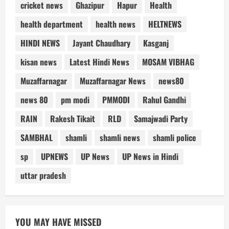
cricket news
Ghazipur
Hapur
Health
health department
health news
HELTNEWS
HINDI NEWS
Jayant Chaudhary
Kasganj
kisan news
Latest Hindi News
MOSAM VIBHAG
Muzaffarnagar
Muzaffarnagar News
news80
news 80
pm modi
PMMODI
Rahul Gandhi
RAIN
Rakesh Tikait
RLD
Samajwadi Party
SAMBHAL
shamli
shamli news
shamli police
sp
UPNEWS
UP News
UP News in Hindi
uttar pradesh
YOU MAY HAVE MISSED