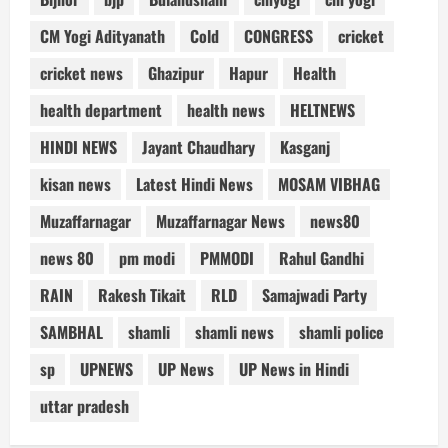
CM Yogi Adityanath
Cold
CONGRESS
cricket
cricket news
Ghazipur
Hapur
Health
health department
health news
HELTNEWS
HINDI NEWS
Jayant Chaudhary
Kasganj
kisan news
Latest Hindi News
MOSAM VIBHAG
Muzaffarnagar
Muzaffarnagar News
news80
news 80
pm modi
PMMODI
Rahul Gandhi
RAIN
Rakesh Tikait
RLD
Samajwadi Party
SAMBHAL
shamli
shamli news
shamli police
sp
UPNEWS
UP News
UP News in Hindi
uttar pradesh