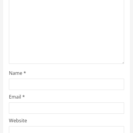
d
i
n
g
Name
*
Email
*
Website