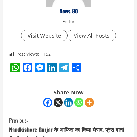
News 80
Editor
Visit Website
View All Posts
Post Views:
152
WhatsApp
Facebook
Messenger
LinkedIn
Telegram
Share
Share Now
C
Previous:
o
Nandkishore Gurjar के आफिस का किया घेराव, प्रेस वार्ता