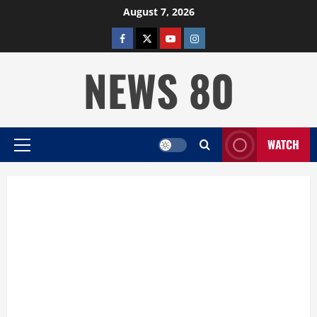
Skip
August 7, 2026
to
facebook
twitter
YOUTUBE
instagram
content
NEWS 80
WATCH
Primary
Menu