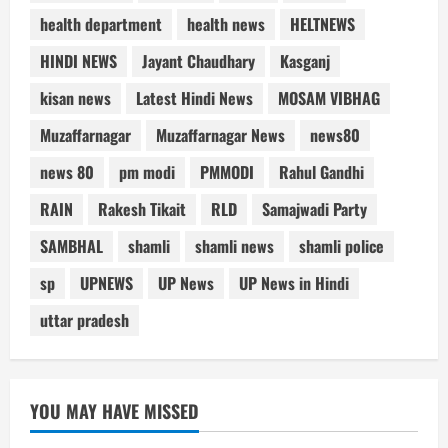
health department
health news
HELTNEWS
HINDI NEWS
Jayant Chaudhary
Kasganj
kisan news
Latest Hindi News
MOSAM VIBHAG
Muzaffarnagar
Muzaffarnagar News
news80
news 80
pm modi
PMMODI
Rahul Gandhi
RAIN
Rakesh Tikait
RLD
Samajwadi Party
SAMBHAL
shamli
shamli news
shamli police
sp
UPNEWS
UP News
UP News in Hindi
uttar pradesh
YOU MAY HAVE MISSED