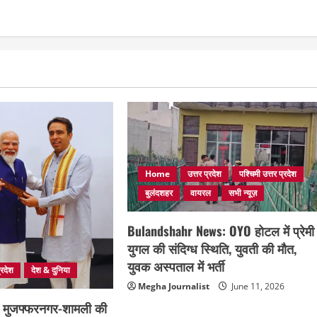
Home
उत्तर प्रदेश
पश्चिमी उत्तर प्रदेश
बुलंदशहर
वायरल
सभी न्यूज़
Bulandshahr News: OYO होटल में प्रेमी
युगल की संदिग्ध स्थिति, युवती की मौत,
युवक अस्पताल में भर्ती
्रदेश
देश & दुनिया
Megha Journalist
June 11, 2026
जी मुजफ्फरनगर-शामली की