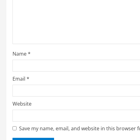
e
a
d
i
Name
*
n
g
Email
*
Website
Save my name, email, and website in this browser f