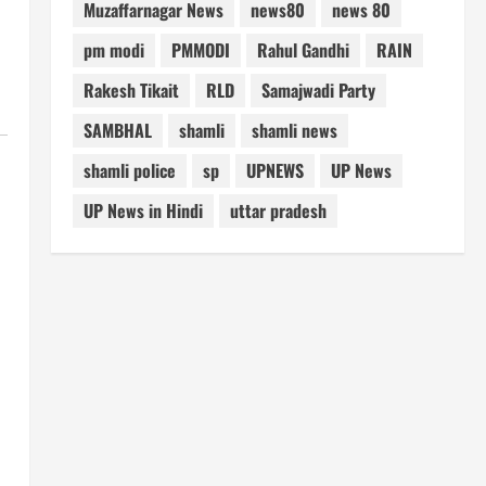
Muzaffarnagar News
news80
news 80
pm modi
PMMODI
Rahul Gandhi
RAIN
Rakesh Tikait
RLD
Samajwadi Party
SAMBHAL
shamli
shamli news
shamli police
sp
UPNEWS
UP News
UP News in Hindi
uttar pradesh