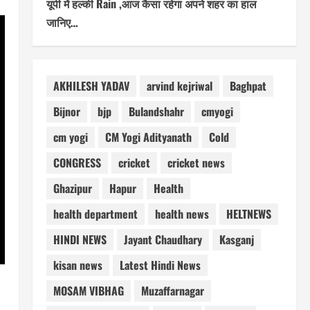
यूपी में हल्की Rain ,आज कैसा रहेगा अपने शहर का हाल
जानिए…
AKHILESH YADAV
arvind kejriwal
Baghpat
Bijnor
bjp
Bulandshahr
cmyogi
cm yogi
CM Yogi Adityanath
Cold
CONGRESS
cricket
cricket news
Ghazipur
Hapur
Health
health department
health news
HELTNEWS
HINDI NEWS
Jayant Chaudhary
Kasganj
kisan news
Latest Hindi News
MOSAM VIBHAG
Muzaffarnagar