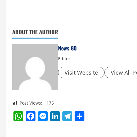
ABOUT THE AUTHOR
News 80
Editor
Visit Website
View All P
Post Views:
175
WhatsApp
Facebook
Messenger
LinkedIn
Telegram
Share