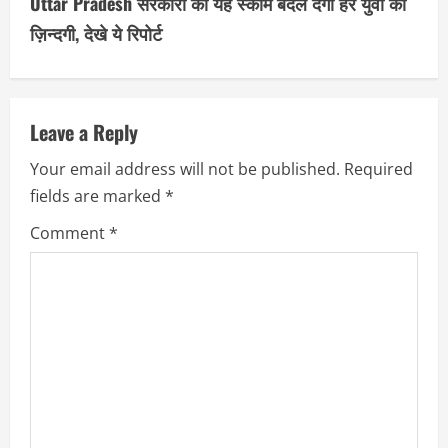
Uttar Pradesh सरकारी की यह स्कीम बदल देगी हर युवा की
i
ज़िन्दगी, देखे ये रिपोर्ट
n
u
Leave a Reply
e
Your email address will not be published.
Required
R
fields are marked
*
e
Comment
*
a
d
i
n
g