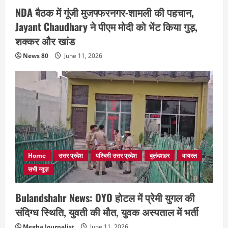
NDA बैठक में गूंजी मुजफ्फरनगर-शामली की पहचान,
Jayant Chaudhary ने पीएम मोदी को भेंट किया गुड़,
शक्कर और खांड
News 80
June 11, 2026
Home
उत्तर प्रदेश
पश्चिमी उत्तर प्रदेश
बुलंदशहर
वायरल
सभी न्यूज़
Bulandshahr News: OYO होटल में प्रेमी युगल की
संदिग्ध स्थिति, युवती की मौत, युवक अस्पताल में भर्ती
Megha Journalist
June 11, 2026