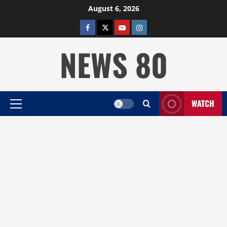
Skip
August 6, 2026
to
facebook
twitter
YOUTUBE
instagram
content
NEWS 80
WATCH
Primary
Menu