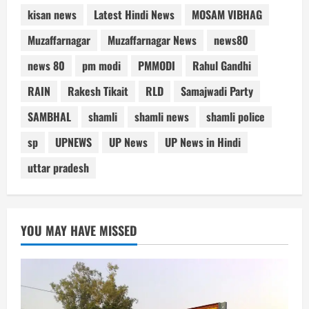
kisan news
Latest Hindi News
MOSAM VIBHAG
Muzaffarnagar
Muzaffarnagar News
news80
news 80
pm modi
PMMODI
Rahul Gandhi
RAIN
Rakesh Tikait
RLD
Samajwadi Party
SAMBHAL
shamli
shamli news
shamli police
sp
UPNEWS
UP News
UP News in Hindi
uttar pradesh
YOU MAY HAVE MISSED