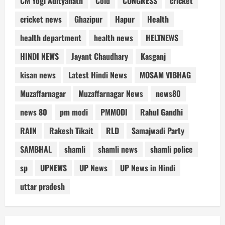
CM Yogi Adityanath
Cold
CONGRESS
cricket
cricket news
Ghazipur
Hapur
Health
health department
health news
HELTNEWS
HINDI NEWS
Jayant Chaudhary
Kasganj
kisan news
Latest Hindi News
MOSAM VIBHAG
Muzaffarnagar
Muzaffarnagar News
news80
news 80
pm modi
PMMODI
Rahul Gandhi
RAIN
Rakesh Tikait
RLD
Samajwadi Party
SAMBHAL
shamli
shamli news
shamli police
sp
UPNEWS
UP News
UP News in Hindi
uttar pradesh