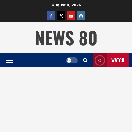
Skip
August 4, 2026
to
facebook
twitter
YOUTUBE
instagram
content
NEWS 80
WATCH
Primary
Menu