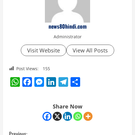
news80hindi.com
Administrator
Visit Website
View All Posts
Post Views:
155
WhatsApp
Facebook
Messenger
LinkedIn
Telegram
Share
Share Now
C
Previous: