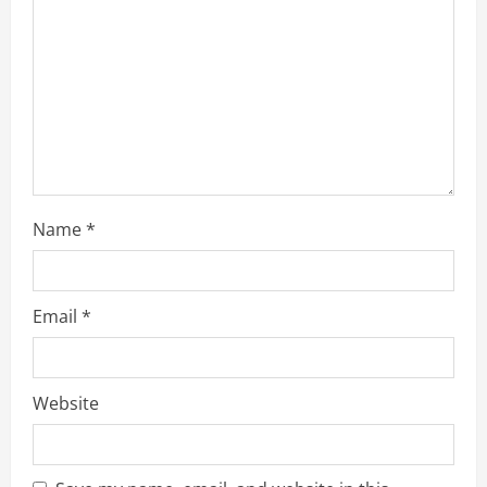
i
n
g
Name
*
Email
*
Website