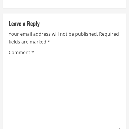
n
u
Leave a Reply
e
Your email address will not be published.
Required
R
fields are marked
*
e
Comment
*
a
d
i
n
g