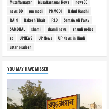
Muzaffarnagar
Muzaffarnagar News
news80
news 80
pm modi
PMMODI
Rahul Gandhi
RAIN
Rakesh Tikait
RLD
Samajwadi Party
SAMBHAL
shamli
shamli news
shamli police
sp
UPNEWS
UP News
UP News in Hindi
uttar pradesh
YOU MAY HAVE MISSED