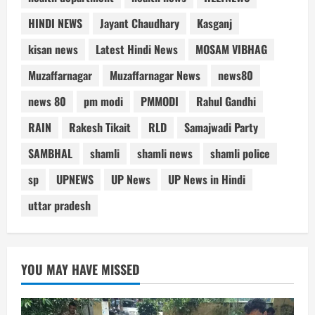
HINDI NEWS
Jayant Chaudhary
Kasganj
kisan news
Latest Hindi News
MOSAM VIBHAG
Muzaffarnagar
Muzaffarnagar News
news80
news 80
pm modi
PMMODI
Rahul Gandhi
RAIN
Rakesh Tikait
RLD
Samajwadi Party
SAMBHAL
shamli
shamli news
shamli police
sp
UPNEWS
UP News
UP News in Hindi
uttar pradesh
YOU MAY HAVE MISSED