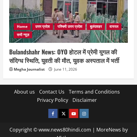
Home
उत्तर प्रदेश
पश्चिमी उत्तर प्रदेश
बुलंदशहर
वायरल
सभी न्यूज़
Bulandshahr News: OYO होटल में प्रेमी युगल की
संदिग्ध स्थिति, युवती की मौत, युवक अस्पताल में भर्ती
Megha Journalist
June 11, 2026
About us
Contact Us
Terms and Conditions
Privacy Policy
Disclaimer
facebook
twitter
YOUTUBE
instagram
Copyright © www.news80hindi.com
|
MoreNews
by