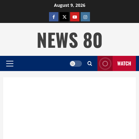
Skip
August 9, 2026
to
facebook
twitter
YOUTUBE
instagram
content
NEWS 80
WATCH
Primary
Menu