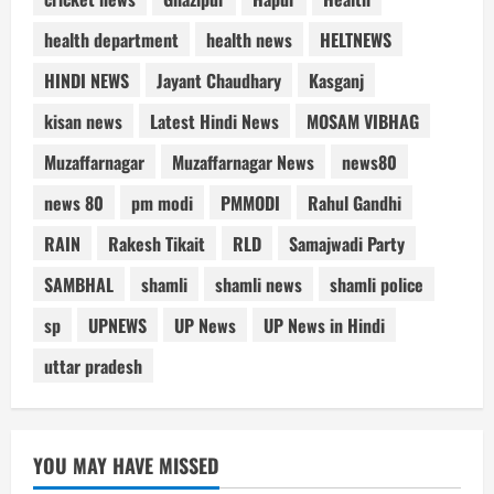
health department
health news
HELTNEWS
HINDI NEWS
Jayant Chaudhary
Kasganj
kisan news
Latest Hindi News
MOSAM VIBHAG
Muzaffarnagar
Muzaffarnagar News
news80
news 80
pm modi
PMMODI
Rahul Gandhi
RAIN
Rakesh Tikait
RLD
Samajwadi Party
SAMBHAL
shamli
shamli news
shamli police
sp
UPNEWS
UP News
UP News in Hindi
uttar pradesh
YOU MAY HAVE MISSED