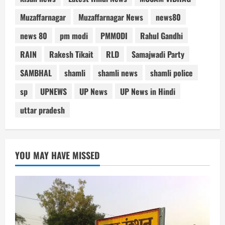
Muzaffarnagar
Muzaffarnagar News
news80
news 80
pm modi
PMMODI
Rahul Gandhi
RAIN
Rakesh Tikait
RLD
Samajwadi Party
SAMBHAL
shamli
shamli news
shamli police
sp
UPNEWS
UP News
UP News in Hindi
uttar pradesh
YOU MAY HAVE MISSED