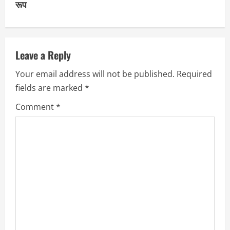
i
रूप
n
u
Leave a Reply
e
Your email address will not be published.
Required
R
fields are marked
*
e
Comment
*
a
d
i
n
g