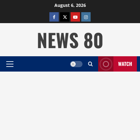
Skip
August 6, 2026
to
facebook
twitter
YOUTUBE
instagram
content
NEWS 80
WATCH
Primary
Menu