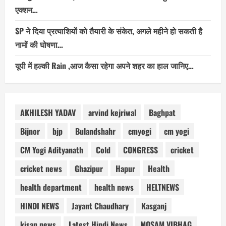
एक्शन…
SP ने दिया प्रत्याशियों को तैयारी के संकेत, अगले महीने हो सकती है
नामों की घोषणा…
यूपी में हल्की Rain ,आज कैसा रहेगा अपने शहर का हाल जानिए…
AKHILESH YADAV
arvind kejriwal
Baghpat
Bijnor
bjp
Bulandshahr
cmyogi
cm yogi
CM Yogi Adityanath
Cold
CONGRESS
cricket
cricket news
Ghazipur
Hapur
Health
health department
health news
HELTNEWS
HINDI NEWS
Jayant Chaudhary
Kasganj
kisan news
Latest Hindi News
MOSAM VIBHAG