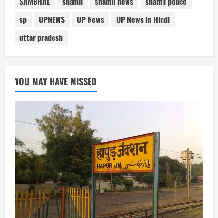
SAMBHAL
shamli
shamli news
shamli police
sp
UPNEWS
UP News
UP News in Hindi
uttar pradesh
YOU MAY HAVE MISSED