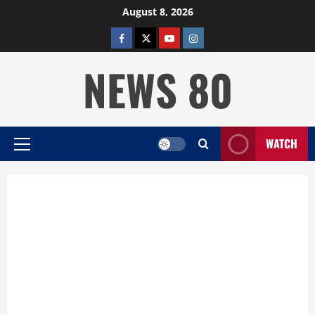
Skip
August 8, 2026
to
facebook
twitter
YOUTUBE
instagram
content
NEWS 80
WATCH
Primary
Menu