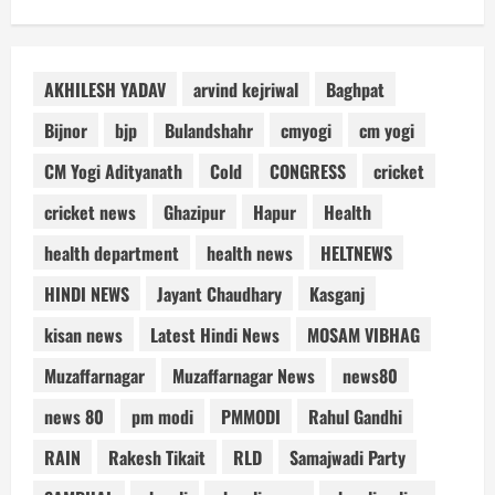
AKHILESH YADAV
arvind kejriwal
Baghpat
Bijnor
bjp
Bulandshahr
cmyogi
cm yogi
CM Yogi Adityanath
Cold
CONGRESS
cricket
cricket news
Ghazipur
Hapur
Health
health department
health news
HELTNEWS
HINDI NEWS
Jayant Chaudhary
Kasganj
kisan news
Latest Hindi News
MOSAM VIBHAG
Muzaffarnagar
Muzaffarnagar News
news80
news 80
pm modi
PMMODI
Rahul Gandhi
RAIN
Rakesh Tikait
RLD
Samajwadi Party