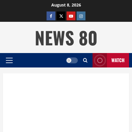
Skip
August 8, 2026
to
facebook
twitter
YOUTUBE
instagram
content
NEWS 80
WATCH
Primary
Menu