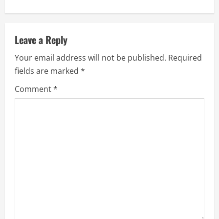
n
u
Leave a Reply
e
Your email address will not be published.
Required
R
fields are marked
*
e
Comment
*
a
d
i
n
g