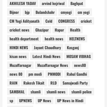
AKHILESH YADAV
arvind kejriwal
Baghpat
Bijnor
bjp
Bulandshahr
cmyogi
cm yogi
CM Yogi Adityanath
Cold
CONGRESS
cricket
cricket news
Ghazipur
Hapur
Health
health department
health news
HELTNEWS
HINDI NEWS
Jayant Chaudhary
Kasganj
kisan news
Latest Hindi News
MOSAM VIBHAG
Muzaffarnagar
Muzaffarnagar News
news80
news 80
pm modi
PMMODI
Rahul Gandhi
RAIN
Rakesh Tikait
RLD
Samajwadi Party
SAMBHAL
shamli
shamli news
shamli police
sp
UPNEWS
UP News
UP News in Hindi