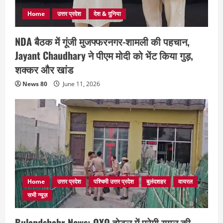
Home
उत्तर प्रदेश
देश & दुनिया
NDA बैठक में गूंजी मुजफ्फरनगर-शामली की पहचान,
Jayant Chaudhary ने पीएम मोदी को भेंट किया गुड़,
शक्कर और खांड
News 80
June 11, 2026
Home
उत्तर प्रदेश
पश्चिमी उत्तर प्रदेश
बुलंदशहर
वायरल
सभी न्यूज़
Bulandshahr News: OYO होटल में प्रेमी युगल की