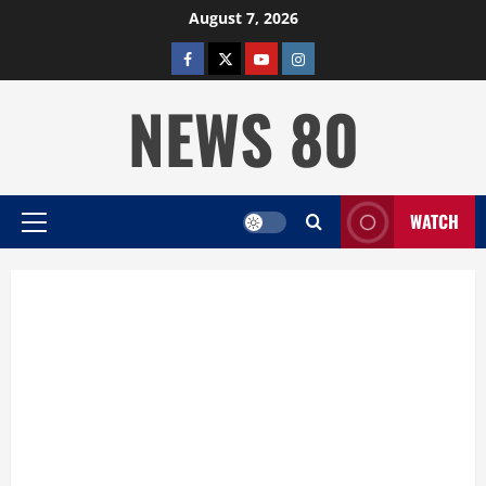
Skip
August 7, 2026
to
facebook
twitter
YOUTUBE
instagram
content
NEWS 80
WATCH
Primary
Menu