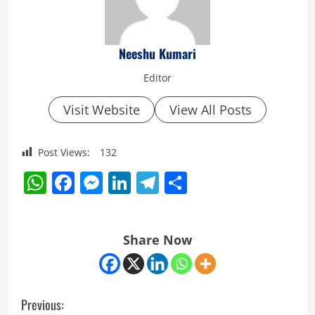
Neeshu Kumari
Editor
Visit Website
View All Posts
Post Views:
132
WhatsApp
Facebook
Messenger
LinkedIn
Telegram
Share
Share Now
C
Previous: