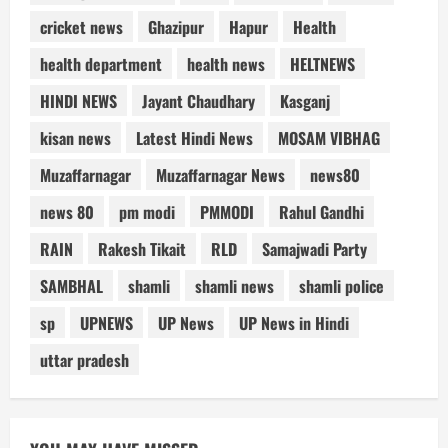
cricket news
Ghazipur
Hapur
Health
health department
health news
HELTNEWS
HINDI NEWS
Jayant Chaudhary
Kasganj
kisan news
Latest Hindi News
MOSAM VIBHAG
Muzaffarnagar
Muzaffarnagar News
news80
news 80
pm modi
PMMODI
Rahul Gandhi
RAIN
Rakesh Tikait
RLD
Samajwadi Party
SAMBHAL
shamli
shamli news
shamli police
sp
UPNEWS
UP News
UP News in Hindi
uttar pradesh