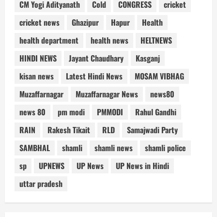
CM Yogi Adityanath
Cold
CONGRESS
cricket
cricket news
Ghazipur
Hapur
Health
health department
health news
HELTNEWS
HINDI NEWS
Jayant Chaudhary
Kasganj
kisan news
Latest Hindi News
MOSAM VIBHAG
Muzaffarnagar
Muzaffarnagar News
news80
news 80
pm modi
PMMODI
Rahul Gandhi
RAIN
Rakesh Tikait
RLD
Samajwadi Party
SAMBHAL
shamli
shamli news
shamli police
sp
UPNEWS
UP News
UP News in Hindi
uttar pradesh