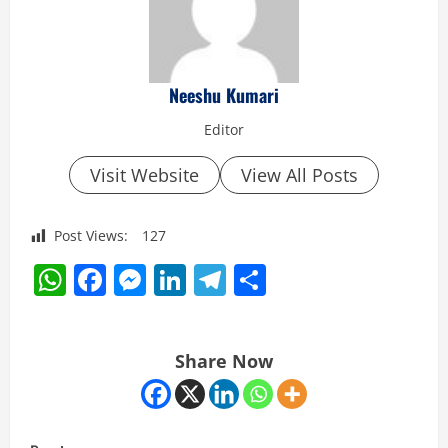
Neeshu Kumari
Editor
Visit Website
View All Posts
Post Views:
127
WhatsApp
Facebook
Messenger
LinkedIn
Telegram
Share
Share Now
C