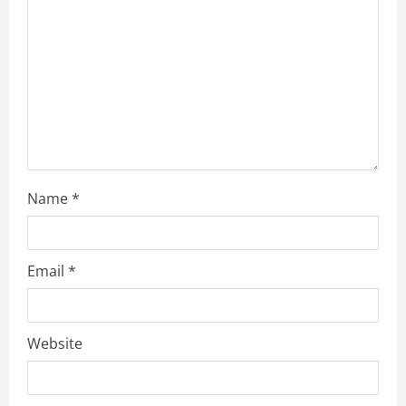
d
i
n
g
Name
*
Email
*
Website