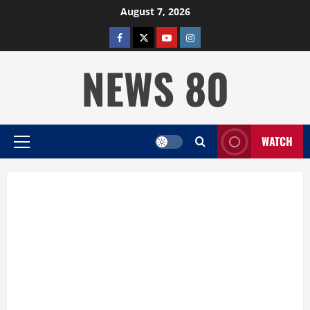
Skip
August 7, 2026
to
facebook
twitter
YOUTUBE
instagram
content
NEWS 80
WATCH
Primary
Menu