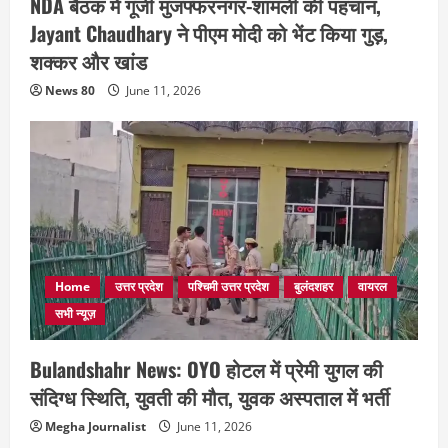
NDA बैठक में गूंजी मुजफ्फरनगर-शामली की पहचान,
Jayant Chaudhary ने पीएम मोदी को भेंट किया गुड़,
शक्कर और खांड
News 80
June 11, 2026
Home
उत्तर प्रदेश
पश्चिमी उत्तर प्रदेश
बुलंदशहर
वायरल
सभी न्यूज़
Bulandshahr News: OYO होटल में प्रेमी युगल की
संदिग्ध स्थिति, युवती की मौत, युवक अस्पताल में भर्ती
Megha Journalist
June 11, 2026