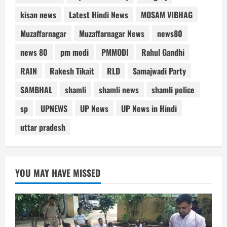
kisan news
Latest Hindi News
MOSAM VIBHAG
Muzaffarnagar
Muzaffarnagar News
news80
news 80
pm modi
PMMODI
Rahul Gandhi
RAIN
Rakesh Tikait
RLD
Samajwadi Party
SAMBHAL
shamli
shamli news
shamli police
sp
UPNEWS
UP News
UP News in Hindi
uttar pradesh
YOU MAY HAVE MISSED