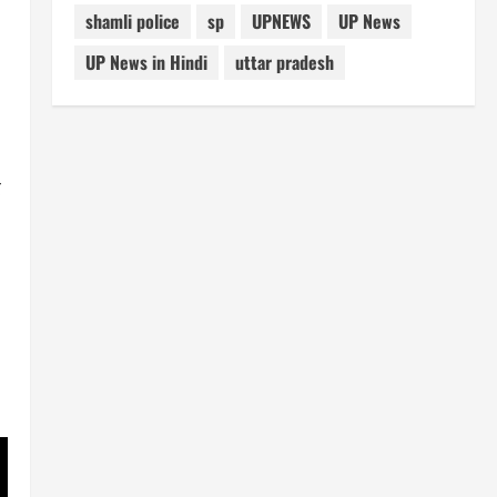
shamli police
sp
UPNEWS
UP News
UP News in Hindi
uttar pradesh
र