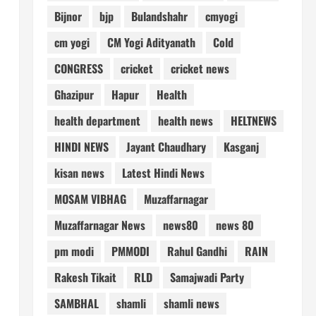
Bijnor
bjp
Bulandshahr
cmyogi
cm yogi
CM Yogi Adityanath
Cold
CONGRESS
cricket
cricket news
Ghazipur
Hapur
Health
health department
health news
HELTNEWS
HINDI NEWS
Jayant Chaudhary
Kasganj
kisan news
Latest Hindi News
MOSAM VIBHAG
Muzaffarnagar
Muzaffarnagar News
news80
news 80
pm modi
PMMODI
Rahul Gandhi
RAIN
Rakesh Tikait
RLD
Samajwadi Party
SAMBHAL
shamli
shamli news