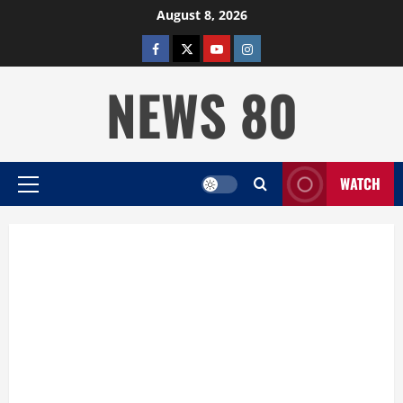
Skip
August 8, 2026
to
facebook
twitter
YOUTUBE
instagram
content
NEWS 80
WATCH
Primary
Menu