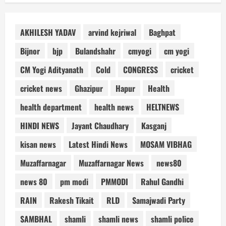
AKHILESH YADAV
arvind kejriwal
Baghpat
Bijnor
bjp
Bulandshahr
cmyogi
cm yogi
CM Yogi Adityanath
Cold
CONGRESS
cricket
cricket news
Ghazipur
Hapur
Health
health department
health news
HELTNEWS
HINDI NEWS
Jayant Chaudhary
Kasganj
kisan news
Latest Hindi News
MOSAM VIBHAG
Muzaffarnagar
Muzaffarnagar News
news80
news 80
pm modi
PMMODI
Rahul Gandhi
RAIN
Rakesh Tikait
RLD
Samajwadi Party
SAMBHAL
shamli
shamli news
shamli police