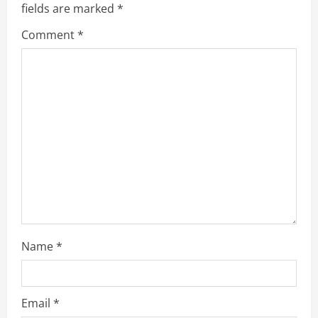
fields are marked
*
R
Comment
*
e
a
d
i
n
g
Name
*
Email
*