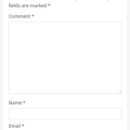
R
fields are marked
*
e
Comment
*
a
d
i
n
g
Name
*
Email
*