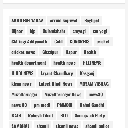
AKHILESH YADAV
arvind kejriwal
Baghpat
Bijnor
bjp
Bulandshahr
cmyogi
cm yogi
CM Yogi Adityanath
Cold
CONGRESS
cricket
cricket news
Ghazipur
Hapur
Health
health department
health news
HELTNEWS
HINDI NEWS
Jayant Chaudhary
Kasganj
kisan news
Latest Hindi News
MOSAM VIBHAG
Muzaffarnagar
Muzaffarnagar News
news80
news 80
pm modi
PMMODI
Rahul Gandhi
RAIN
Rakesh Tikait
RLD
Samajwadi Party
SAMBHAL
shamli
shamli news
shamli police