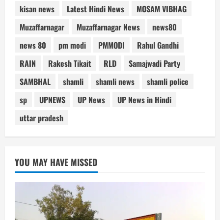
kisan news
Latest Hindi News
MOSAM VIBHAG
Muzaffarnagar
Muzaffarnagar News
news80
news 80
pm modi
PMMODI
Rahul Gandhi
RAIN
Rakesh Tikait
RLD
Samajwadi Party
SAMBHAL
shamli
shamli news
shamli police
sp
UPNEWS
UP News
UP News in Hindi
uttar pradesh
YOU MAY HAVE MISSED