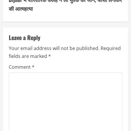
i
की आत्महत्या
n
u
Leave a Reply
e
Your email address will not be published.
Required
R
fields are marked
*
e
Comment
*
a
d
i
n
g