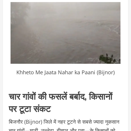
Khheto Me Jaata Nahar ka Paani (Bijnor)
चार गांवों की फसलें बर्बाद, किसानों
पर टूटा संकट
बिजनौर (Bijnor) जिले में नहर टूटने से सबसे ज्यादा नुकसान
चार गांवों—माड़ी, उल्लेढ़ा, हीमपुर और पुठ्ठा—के किसानों को