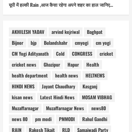
यूपी में हल्की Rain ,आज कैसा रहेगा अपने शहर का हाल जानिए…
AKHILESH YADAV
arvind kejriwal
Baghpat
Bijnor
bjp
Bulandshahr
cmyogi
cm yogi
CM Yogi Adityanath
Cold
CONGRESS
cricket
cricket news
Ghazipur
Hapur
Health
health department
health news
HELTNEWS
HINDI NEWS
Jayant Chaudhary
Kasganj
kisan news
Latest Hindi News
MOSAM VIBHAG
Muzaffarnagar
Muzaffarnagar News
news80
news 80
pm modi
PMMODI
Rahul Gandhi
RAIN
Rakesh Tikait
RLD
Samajwadi Party