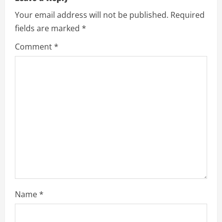
e
Your email address will not be published.
Required
R
fields are marked
*
e
Comment
*
a
d
i
n
g
Name
*