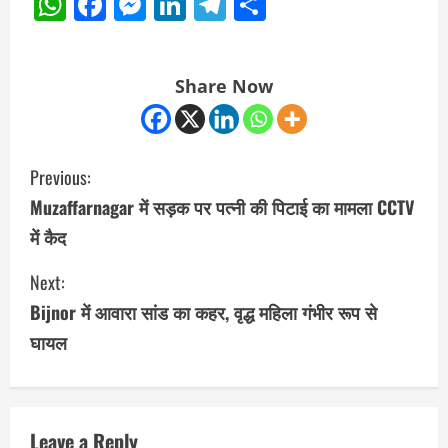
WhatsApp
Facebook
Messenger
LinkedIn
Telegram
Share
Share Now
C
Previous:
o
Muzaffarnagar में सड़क पर पत्नी की पिटाई का मामला CCTV
में कैद
n
Next:
t
Bijnor में आवारा सांड का कहर, वृद्ध महिला गंभीर रूप से
i
घायल
n
u
Leave a Reply