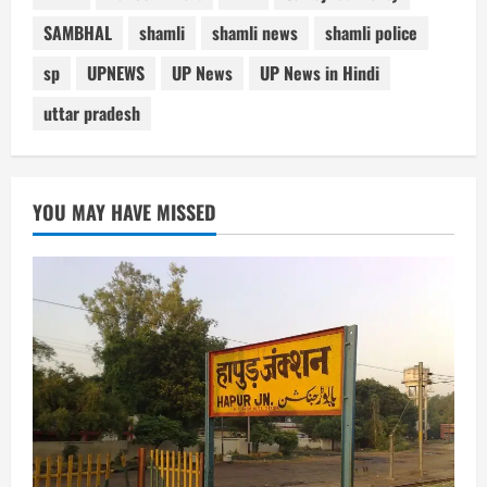
SAMBHAL
shamli
shamli news
shamli police
sp
UPNEWS
UP News
UP News in Hindi
uttar pradesh
YOU MAY HAVE MISSED