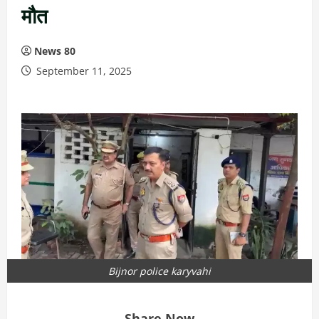
मौत
News 80
September 11, 2025
Bijnor police karyvahi
Share Now