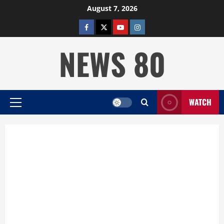
Skip
August 7, 2026
to
facebook
twitter
YOUTUBE
instagram
content
NEWS 80
WATCH
Primary
Menu