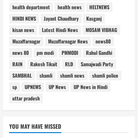
health department
health news
HELTNEWS
HINDI NEWS
Jayant Chaudhary
Kasganj
kisan news
Latest Hindi News
MOSAM VIBHAG
Muzaffarnagar
Muzaffarnagar News
news80
news 80
pm modi
PMMODI
Rahul Gandhi
RAIN
Rakesh Tikait
RLD
Samajwadi Party
SAMBHAL
shamli
shamli news
shamli police
sp
UPNEWS
UP News
UP News in Hindi
uttar pradesh
YOU MAY HAVE MISSED