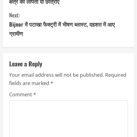
क्षेत्र की लापता दो छात्राएँ
n
Next:
t
Bijnor में पटाखा फैक्ट्री में भीषण ब्लास्ट, दहशत में आए
i
ग्रामीण
n
u
Leave a Reply
e
Your email address will not be published.
Required
R
fields are marked
*
e
Comment
*
a
d
i