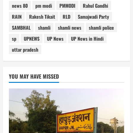
news 80
pm modi
PMMODI
Rahul Gandhi
RAIN
Rakesh Tikait
RLD
Samajwadi Party
SAMBHAL
shamli
shamli news
shamli police
sp
UPNEWS
UP News
UP News in Hindi
uttar pradesh
YOU MAY HAVE MISSED