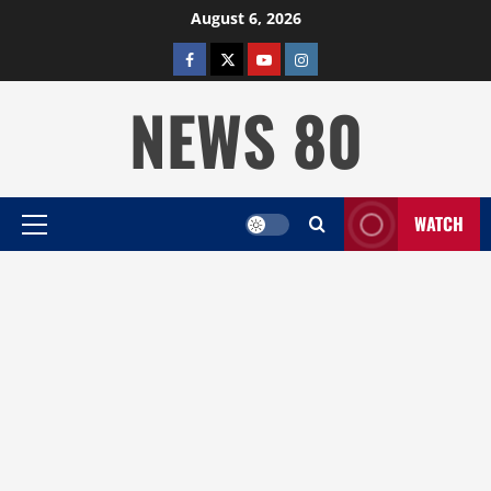
Skip
August 6, 2026
to
facebook
twitter
YOUTUBE
instagram
content
NEWS 80
WATCH
Primary
Menu