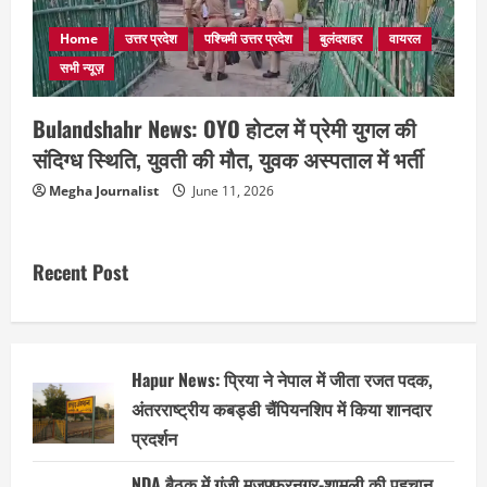
Home
उत्तर प्रदेश
पश्चिमी उत्तर प्रदेश
बुलंदशहर
वायरल
सभी न्यूज़
Bulandshahr News: OYO होटल में प्रेमी युगल की
संदिग्ध स्थिति, युवती की मौत, युवक अस्पताल में भर्ती
Megha Journalist
June 11, 2026
Recent Post
Hapur News: प्रिया ने नेपाल में जीता रजत पदक,
अंतरराष्ट्रीय कबड्डी चैंपियनशिप में किया शानदार
प्रदर्शन
NDA बैठक में गूंजी मुजफ्फरनगर-शामली की पहचान,