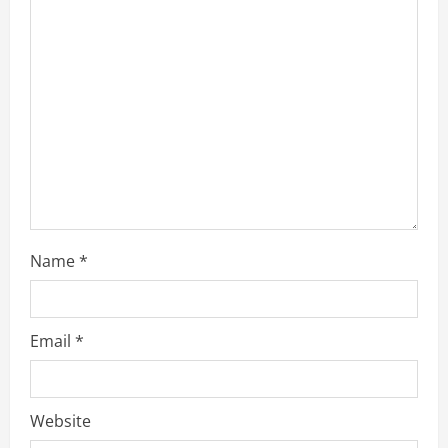
a
d
i
n
g
Name
*
Email
*
Website