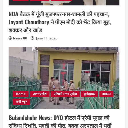
NDA बैठक में गूंजी मुजफ्फरनगर-शामली की पहचान,
Jayant Chaudhary ने पीएम मोदी को भेंट किया गुड़,
शक्कर और खांड
News 80
June 11, 2026
Home
उत्तर प्रदेश
पश्चिमी उत्तर प्रदेश
बुलंदशहर
वायरल
सभी न्यूज़
Bulandshahr News: OYO होटल में प्रेमी युगल की
संदिग्ध स्थिति, युवती की मौत, युवक अस्पताल में भर्ती