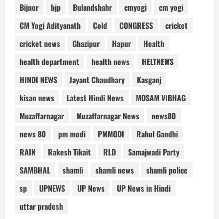
Bijnor
bjp
Bulandshahr
cmyogi
cm yogi
CM Yogi Adityanath
Cold
CONGRESS
cricket
cricket news
Ghazipur
Hapur
Health
health department
health news
HELTNEWS
HINDI NEWS
Jayant Chaudhary
Kasganj
kisan news
Latest Hindi News
MOSAM VIBHAG
Muzaffarnagar
Muzaffarnagar News
news80
news 80
pm modi
PMMODI
Rahul Gandhi
RAIN
Rakesh Tikait
RLD
Samajwadi Party
SAMBHAL
shamli
shamli news
shamli police
sp
UPNEWS
UP News
UP News in Hindi
uttar pradesh