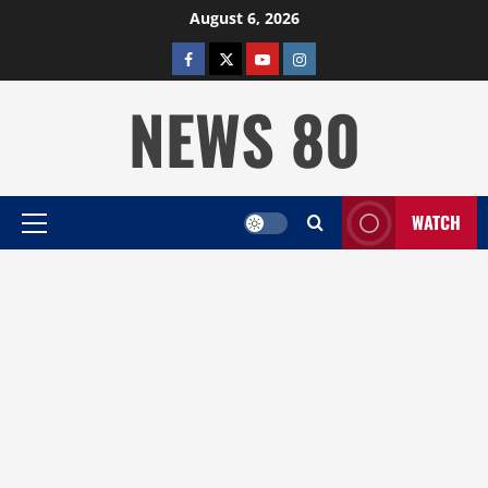
Skip
August 6, 2026
to
facebook
twitter
YOUTUBE
instagram
content
NEWS 80
WATCH
Primary
Menu