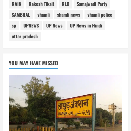
RAIN
Rakesh Tikait
RLD
Samajwadi Party
SAMBHAL
shamli
shamli news
shamli police
sp
UPNEWS
UP News
UP News in Hindi
uttar pradesh
YOU MAY HAVE MISSED