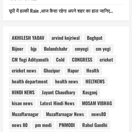
यूपी में हल्की Rain ,आज कैसा रहेगा अपने शहर का हाल जानिए…
AKHILESH YADAV
arvind kejriwal
Baghpat
Bijnor
bjp
Bulandshahr
cmyogi
cm yogi
CM Yogi Adityanath
Cold
CONGRESS
cricket
cricket news
Ghazipur
Hapur
Health
health department
health news
HELTNEWS
HINDI NEWS
Jayant Chaudhary
Kasganj
kisan news
Latest Hindi News
MOSAM VIBHAG
Muzaffarnagar
Muzaffarnagar News
news80
news 80
pm modi
PMMODI
Rahul Gandhi