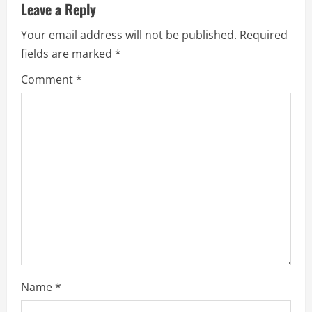
Leave a Reply
e
Your email address will not be published.
Required
R
fields are marked
*
e
Comment
*
a
d
i
n
g
Name
*