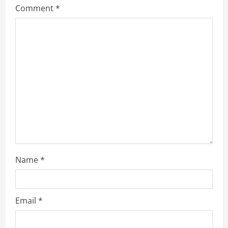
e
Comment
*
a
d
i
n
g
Name
*
Email
*