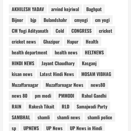
AKHILESH YADAV
arvind kejriwal
Baghpat
Bijnor
bjp
Bulandshahr
cmyogi
cm yogi
CM Yogi Adityanath
Cold
CONGRESS
cricket
cricket news
Ghazipur
Hapur
Health
health department
health news
HELTNEWS
HINDI NEWS
Jayant Chaudhary
Kasganj
kisan news
Latest Hindi News
MOSAM VIBHAG
Muzaffarnagar
Muzaffarnagar News
news80
news 80
pm modi
PMMODI
Rahul Gandhi
RAIN
Rakesh Tikait
RLD
Samajwadi Party
SAMBHAL
shamli
shamli news
shamli police
sp
UPNEWS
UP News
UP News in Hindi