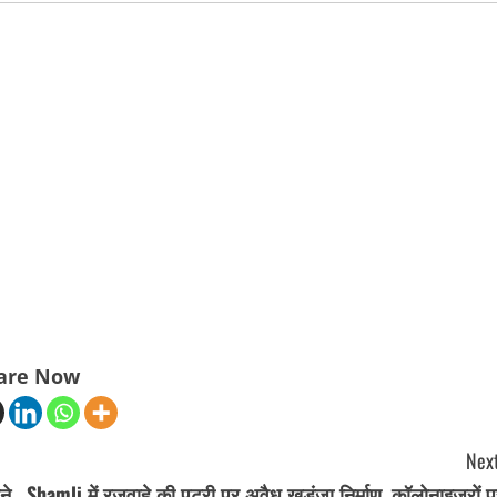
are Now
Next
ने
Shamli में रजवाहे की पटरी पर अवैध खड़ंजा निर्माण, कॉलोनाइजरों 