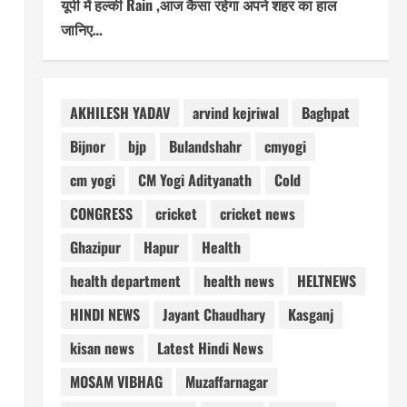
यूपी में हल्की Rain ,आज कैसा रहेगा अपने शहर का हाल
जानिए…
AKHILESH YADAV
arvind kejriwal
Baghpat
Bijnor
bjp
Bulandshahr
cmyogi
cm yogi
CM Yogi Adityanath
Cold
CONGRESS
cricket
cricket news
Ghazipur
Hapur
Health
health department
health news
HELTNEWS
HINDI NEWS
Jayant Chaudhary
Kasganj
kisan news
Latest Hindi News
MOSAM VIBHAG
Muzaffarnagar