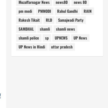
Muzaffarnagar News
news80
news 80
pm modi
PMMODI
Rahul Gandhi
RAIN
Rakesh Tikait
RLD
Samajwadi Party
SAMBHAL
shamli
shamli news
shamli police
sp
UPNEWS
UP News
UP News in Hindi
uttar pradesh
े