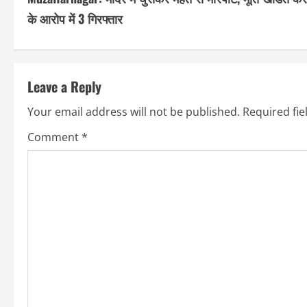
o
के आरोप में 3 गिरफ्तार
n
t
Leave a Reply
i
Your email address will not be published.
Required fi
n
Comment
*
u
e
R
e
a
d