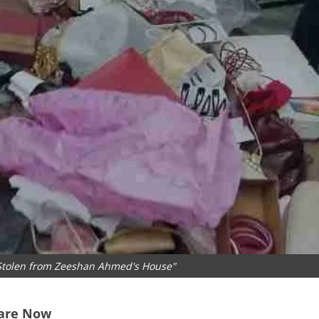
 Stolen from Zeeshan Ahmed's House"
are Now