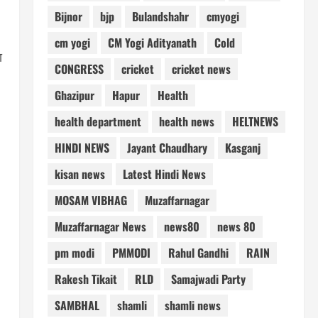
Bijnor
bjp
Bulandshahr
cmyogi
cm yogi
CM Yogi Adityanath
Cold
ा
CONGRESS
cricket
cricket news
Ghazipur
Hapur
Health
health department
health news
HELTNEWS
HINDI NEWS
Jayant Chaudhary
Kasganj
kisan news
Latest Hindi News
MOSAM VIBHAG
Muzaffarnagar
Muzaffarnagar News
news80
news 80
pm modi
PMMODI
Rahul Gandhi
RAIN
Rakesh Tikait
RLD
Samajwadi Party
SAMBHAL
shamli
shamli news