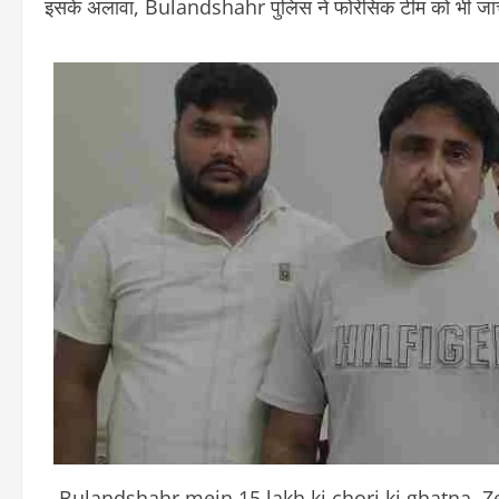
इसके अलावा, Bulandshahr पुलिस ने फोरेंसिक टीम को भी जांच
Bulandshahr mein 15 lakh ki chori ki ghatna,