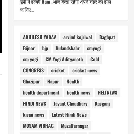
यूपी में हल्की Rain ,आज कैसा रहेगा अपने शहर का हाल
जानिए…
AKHILESH YADAV
arvind kejriwal
Baghpat
Bijnor
bjp
Bulandshahr
cmyogi
cm yogi
CM Yogi Adityanath
Cold
CONGRESS
cricket
cricket news
Ghazipur
Hapur
Health
health department
health news
HELTNEWS
HINDI NEWS
Jayant Chaudhary
Kasganj
kisan news
Latest Hindi News
MOSAM VIBHAG
Muzaffarnagar