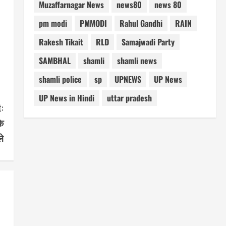
Muzaffarnagar News
news80
news 80
pm modi
PMMODI
Rahul Gandhi
RAIN
Rakesh Tikait
RLD
Samajwadi Party
SAMBHAL
shamli
shamli news
shamli police
sp
UPNEWS
UP News
UP News in Hindi
uttar pradesh
:
के
ले