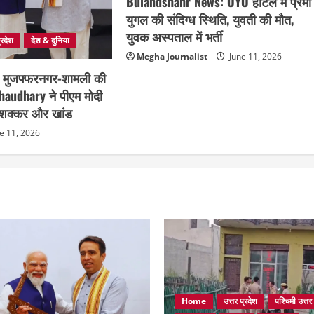
Bulandshahr News: OYO होटल में प्रेमी
युगल की संदिग्ध स्थिति, युवती की मौत,
युवक अस्पताल में भर्ती
्रदेश
देश & दुनिया
Megha Journalist
June 11, 2026
जी मुजफ्फरनगर-शामली की
haudhary ने पीएम मोदी
़, शक्कर और खांड
e 11, 2026
Home
उत्तर प्रदेश
पश्चिमी उत्तर