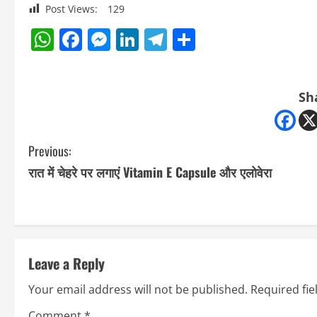
Post Views:
129
WhatsApp
Facebook
Messenger
LinkedIn
Telegram
Share
Sh
C
Previous:
रात में चेहरे पर लगाएं Vitamin E Capsule और एलोवेरा
o
n
t
Leave a Reply
i
Your email address will not be published.
Required fi
n
Comment
*