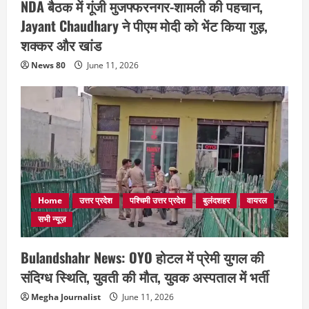
NDA बैठक में गूंजी मुजफ्फरनगर-शामली की पहचान,
Jayant Chaudhary ने पीएम मोदी को भेंट किया गुड़,
शक्कर और खांड
News 80
June 11, 2026
Home
उत्तर प्रदेश
पश्चिमी उत्तर प्रदेश
बुलंदशहर
वायरल
सभी न्यूज़
Bulandshahr News: OYO होटल में प्रेमी युगल की
संदिग्ध स्थिति, युवती की मौत, युवक अस्पताल में भर्ती
Megha Journalist
June 11, 2026