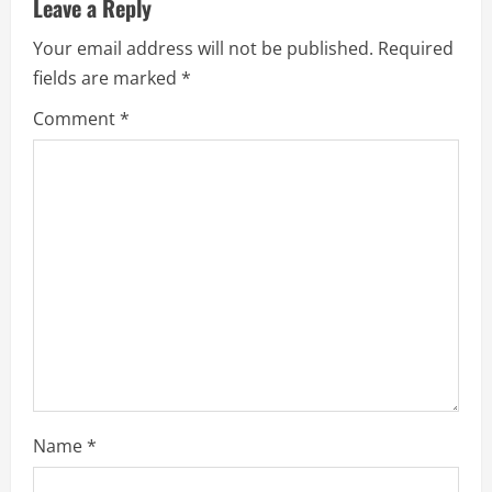
Leave a Reply
e
Your email address will not be published.
Required
R
fields are marked
*
e
Comment
*
a
d
i
n
g
Name
*