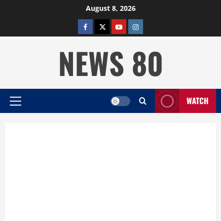
Skip
August 8, 2026
to
facebook
twitter
YOUTUBE
instagram
content
NEWS 80
WATCH
Primary
Menu