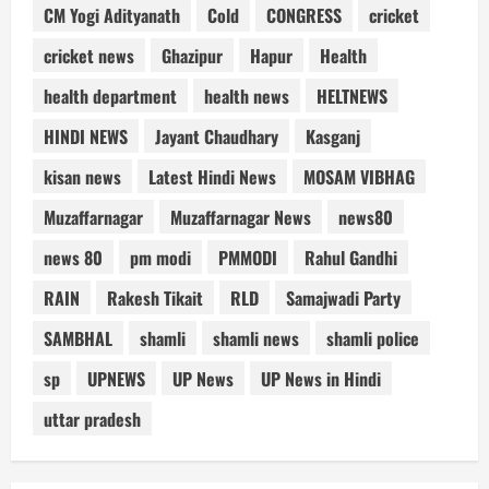
CM Yogi Adityanath
Cold
CONGRESS
cricket
cricket news
Ghazipur
Hapur
Health
health department
health news
HELTNEWS
HINDI NEWS
Jayant Chaudhary
Kasganj
kisan news
Latest Hindi News
MOSAM VIBHAG
Muzaffarnagar
Muzaffarnagar News
news80
news 80
pm modi
PMMODI
Rahul Gandhi
RAIN
Rakesh Tikait
RLD
Samajwadi Party
SAMBHAL
shamli
shamli news
shamli police
sp
UPNEWS
UP News
UP News in Hindi
uttar pradesh