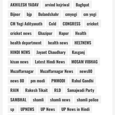
AKHILESH YADAV
arvind kejriwal
Baghpat
Bijnor
bjp
Bulandshahr
cmyogi
cm yogi
CM Yogi Adityanath
Cold
CONGRESS
cricket
cricket news
Ghazipur
Hapur
Health
health department
health news
HELTNEWS
HINDI NEWS
Jayant Chaudhary
Kasganj
kisan news
Latest Hindi News
MOSAM VIBHAG
Muzaffarnagar
Muzaffarnagar News
news80
news 80
pm modi
PMMODI
Rahul Gandhi
RAIN
Rakesh Tikait
RLD
Samajwadi Party
SAMBHAL
shamli
shamli news
shamli police
sp
UPNEWS
UP News
UP News in Hindi