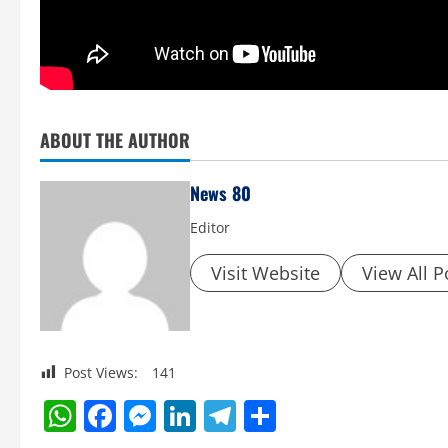
ABOUT THE AUTHOR
News 80
Editor
Visit Website
View All P
Post Views:
141
WhatsApp
Facebook
Messenger
LinkedIn
Telegram
Share