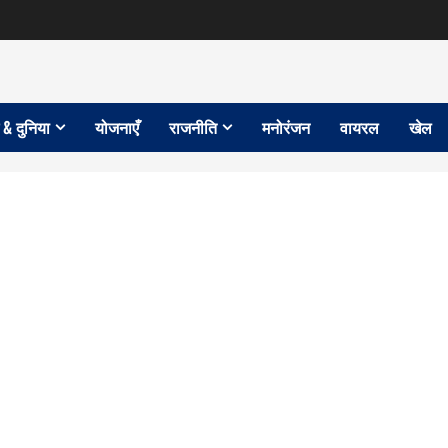
 & दुनिया
योजनाएँ
राजनीति
मनोरंजन
वायरल
खेल