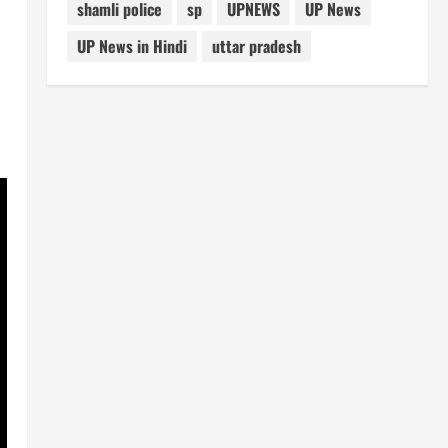
shamli police
sp
UPNEWS
UP News
UP News in Hindi
uttar pradesh