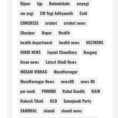
Bijnor
bjp
Bulandshahr
cmyogi
cm yogi
CM Yogi Adityanath
Cold
CONGRESS
cricket
cricket news
Ghazipur
Hapur
Health
health department
health news
HELTNEWS
HINDI NEWS
Jayant Chaudhary
Kasganj
kisan news
Latest Hindi News
MOSAM VIBHAG
Muzaffarnagar
Muzaffarnagar News
news80
news 80
pm modi
PMMODI
Rahul Gandhi
RAIN
Rakesh Tikait
RLD
Samajwadi Party
SAMBHAL
shamli
shamli news