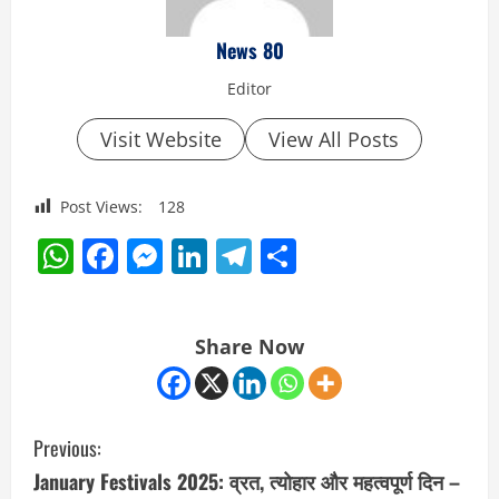
News 80
Editor
Visit Website
View All Posts
Post Views:
128
WhatsApp
Facebook
Messenger
LinkedIn
Telegram
Share
Share Now
C
Previous:
o
January Festivals 2025: व्रत, त्योहार और महत्वपूर्ण दिन –