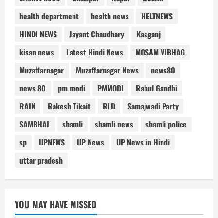
health department
health news
HELTNEWS
HINDI NEWS
Jayant Chaudhary
Kasganj
kisan news
Latest Hindi News
MOSAM VIBHAG
Muzaffarnagar
Muzaffarnagar News
news80
news 80
pm modi
PMMODI
Rahul Gandhi
RAIN
Rakesh Tikait
RLD
Samajwadi Party
SAMBHAL
shamli
shamli news
shamli police
sp
UPNEWS
UP News
UP News in Hindi
uttar pradesh
YOU MAY HAVE MISSED