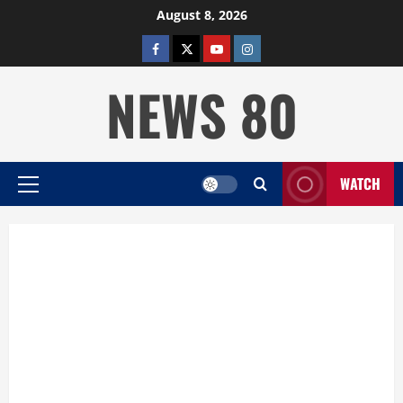
Skip
August 8, 2026
to
facebook
twitter
YOUTUBE
instagram
content
NEWS 80
WATCH
Primary
Menu