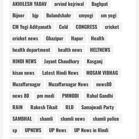
AKHILESH YADAV
arvind kejriwal
Baghpat
Bijnor
bjp
Bulandshahr
cmyogi
cm yogi
CM Yogi Adityanath
Cold
CONGRESS
cricket
cricket news
Ghazipur
Hapur
Health
health department
health news
HELTNEWS
HINDI NEWS
Jayant Chaudhary
Kasganj
kisan news
Latest Hindi News
MOSAM VIBHAG
Muzaffarnagar
Muzaffarnagar News
news80
news 80
pm modi
PMMODI
Rahul Gandhi
RAIN
Rakesh Tikait
RLD
Samajwadi Party
SAMBHAL
shamli
shamli news
shamli police
sp
UPNEWS
UP News
UP News in Hindi