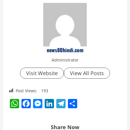
news80hindi.com
Administrator
Visit Website
View All Posts
Post Views:
193
WhatsApp
Facebook
Messenger
LinkedIn
Telegram
Share
Share Now