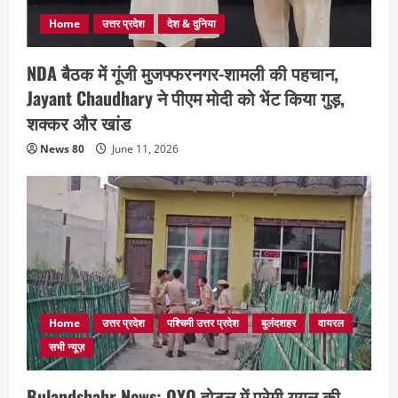
Home
उत्तर प्रदेश
देश & दुनिया
NDA बैठक में गूंजी मुजफ्फरनगर-शामली की पहचान,
Jayant Chaudhary ने पीएम मोदी को भेंट किया गुड़,
शक्कर और खांड
News 80
June 11, 2026
Home
उत्तर प्रदेश
पश्चिमी उत्तर प्रदेश
बुलंदशहर
वायरल
सभी न्यूज़
Bulandshahr News: OYO होटल में प्रेमी युगल की