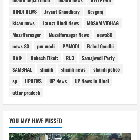
HINDI NEWS
Jayant Chaudhary
Kasganj
kisan news
Latest Hindi News
MOSAM VIBHAG
Muzaffarnagar
Muzaffarnagar News
news80
news 80
pm modi
PMMODI
Rahul Gandhi
RAIN
Rakesh Tikait
RLD
Samajwadi Party
SAMBHAL
shamli
shamli news
shamli police
sp
UPNEWS
UP News
UP News in Hindi
uttar pradesh
YOU MAY HAVE MISSED