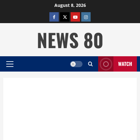
Skip
August 8, 2026
to
facebook
twitter
YOUTUBE
instagram
content
NEWS 80
WATCH
Primary
Menu