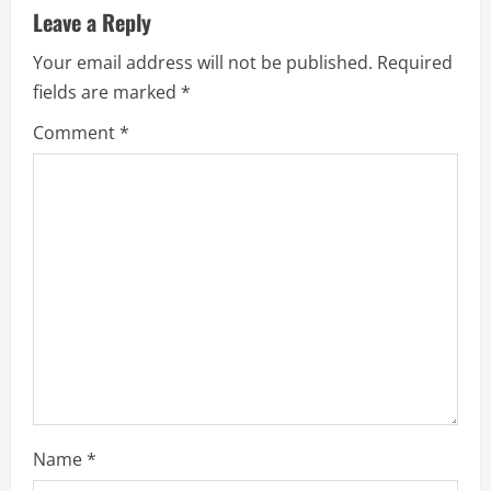
Leave a Reply
e
Your email address will not be published.
Required
R
fields are marked
*
e
Comment
*
a
d
i
n
g
Name
*