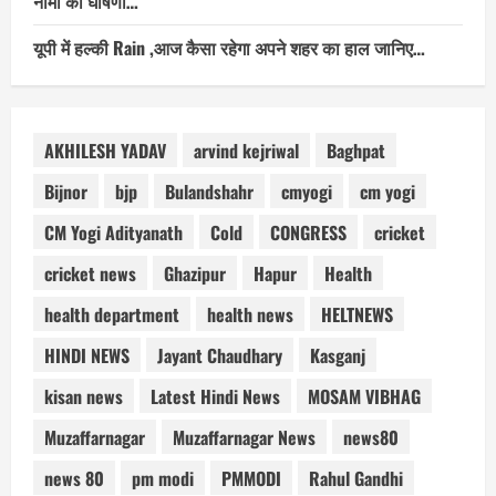
नामों की घोषणा…
यूपी में हल्की Rain ,आज कैसा रहेगा अपने शहर का हाल जानिए…
AKHILESH YADAV
arvind kejriwal
Baghpat
Bijnor
bjp
Bulandshahr
cmyogi
cm yogi
CM Yogi Adityanath
Cold
CONGRESS
cricket
cricket news
Ghazipur
Hapur
Health
health department
health news
HELTNEWS
HINDI NEWS
Jayant Chaudhary
Kasganj
kisan news
Latest Hindi News
MOSAM VIBHAG
Muzaffarnagar
Muzaffarnagar News
news80
news 80
pm modi
PMMODI
Rahul Gandhi