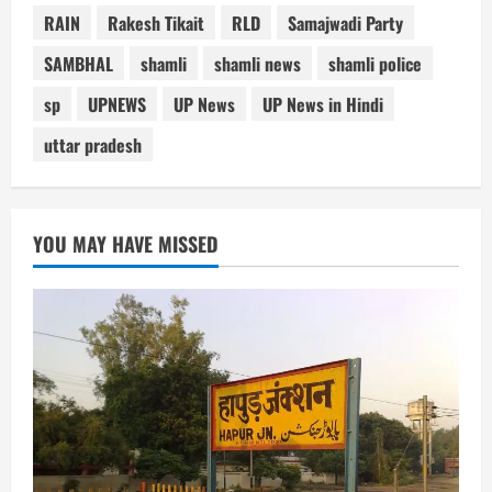
RAIN
Rakesh Tikait
RLD
Samajwadi Party
SAMBHAL
shamli
shamli news
shamli police
sp
UPNEWS
UP News
UP News in Hindi
uttar pradesh
YOU MAY HAVE MISSED