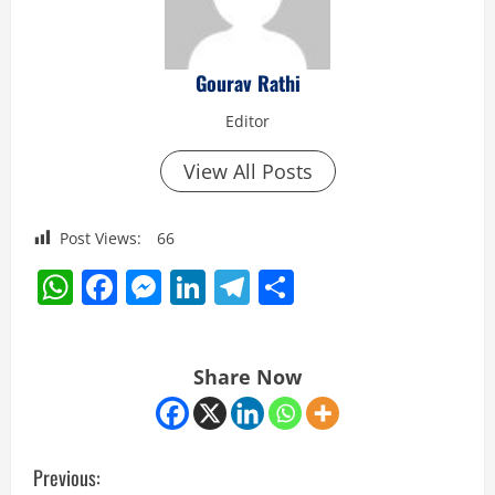
Gourav Rathi
Editor
View All Posts
Post Views:
66
WhatsApp
Facebook
Messenger
LinkedIn
Telegram
Share
Share Now
C
Previous: