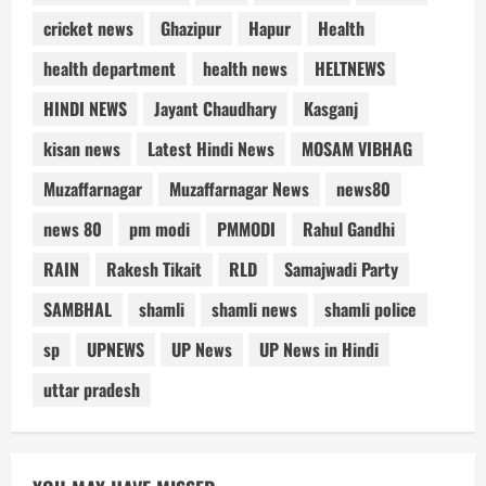
cricket news
Ghazipur
Hapur
Health
health department
health news
HELTNEWS
HINDI NEWS
Jayant Chaudhary
Kasganj
kisan news
Latest Hindi News
MOSAM VIBHAG
Muzaffarnagar
Muzaffarnagar News
news80
news 80
pm modi
PMMODI
Rahul Gandhi
RAIN
Rakesh Tikait
RLD
Samajwadi Party
SAMBHAL
shamli
shamli news
shamli police
sp
UPNEWS
UP News
UP News in Hindi
uttar pradesh