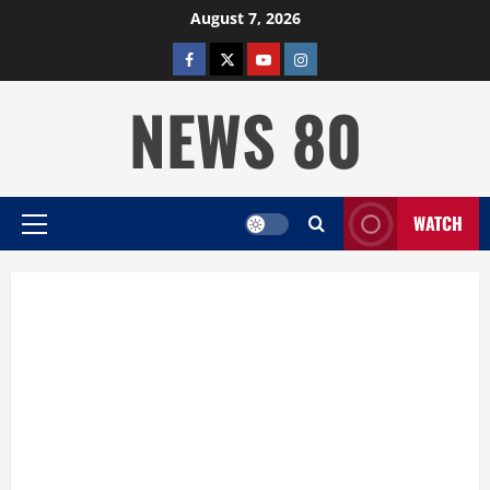
Skip
August 7, 2026
to
facebook
twitter
YOUTUBE
instagram
content
NEWS 80
WATCH
Primary
Menu