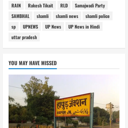
RAIN
Rakesh Tikait
RLD
Samajwadi Party
SAMBHAL
shamli
shamli news
shamli police
sp
UPNEWS
UP News
UP News in Hindi
uttar pradesh
YOU MAY HAVE MISSED