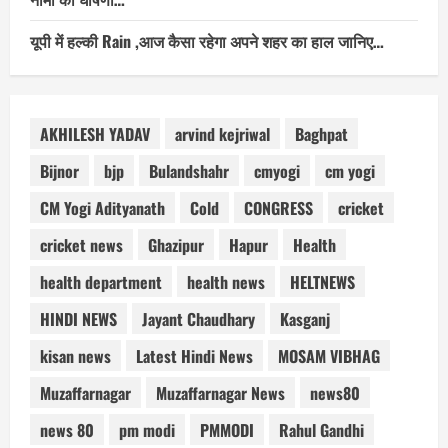
यूपी में हल्की Rain ,आज कैसा रहेगा अपने शहर का हाल जानिए…
AKHILESH YADAV
arvind kejriwal
Baghpat
Bijnor
bjp
Bulandshahr
cmyogi
cm yogi
CM Yogi Adityanath
Cold
CONGRESS
cricket
cricket news
Ghazipur
Hapur
Health
health department
health news
HELTNEWS
HINDI NEWS
Jayant Chaudhary
Kasganj
kisan news
Latest Hindi News
MOSAM VIBHAG
Muzaffarnagar
Muzaffarnagar News
news80
news 80
pm modi
PMMODI
Rahul Gandhi