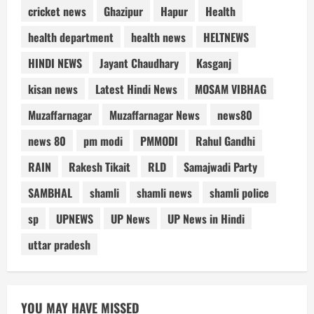
cricket news
Ghazipur
Hapur
Health
health department
health news
HELTNEWS
HINDI NEWS
Jayant Chaudhary
Kasganj
kisan news
Latest Hindi News
MOSAM VIBHAG
Muzaffarnagar
Muzaffarnagar News
news80
news 80
pm modi
PMMODI
Rahul Gandhi
RAIN
Rakesh Tikait
RLD
Samajwadi Party
SAMBHAL
shamli
shamli news
shamli police
sp
UPNEWS
UP News
UP News in Hindi
uttar pradesh
YOU MAY HAVE MISSED