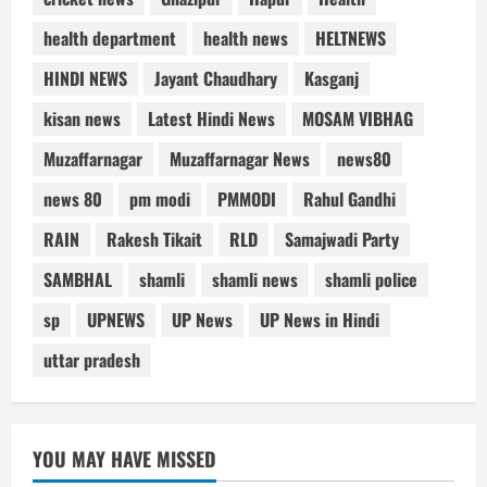
health department
health news
HELTNEWS
HINDI NEWS
Jayant Chaudhary
Kasganj
kisan news
Latest Hindi News
MOSAM VIBHAG
Muzaffarnagar
Muzaffarnagar News
news80
news 80
pm modi
PMMODI
Rahul Gandhi
RAIN
Rakesh Tikait
RLD
Samajwadi Party
SAMBHAL
shamli
shamli news
shamli police
sp
UPNEWS
UP News
UP News in Hindi
uttar pradesh
YOU MAY HAVE MISSED