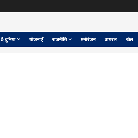
 & दुनिया
योजनाएँ
राजनीति
मनोरंजन
वायरल
खेल