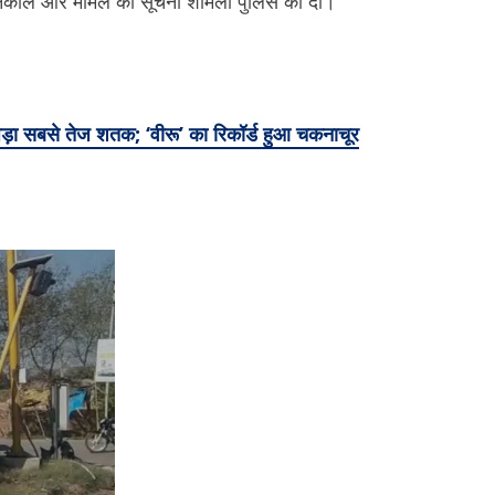
र निकाल और मामले की सूचना शामली पुलिस को दी।
़ा सबसे तेज शतक; ‘वीरू’ का रिकॉर्ड हुआ चकनाचूर