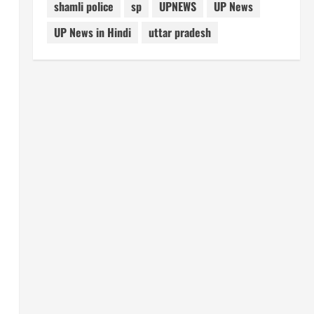
shamli police
sp
UPNEWS
UP News
UP News in Hindi
uttar pradesh