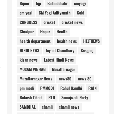
Bijnor
bjp
Bulandshahr
cmyogi
cm yogi
CM Yogi Adityanath
Cold
CONGRESS
cricket
cricket news
Ghazipur
Hapur
Health
health department
health news
HELTNEWS
HINDI NEWS
Jayant Chaudhary
Kasganj
kisan news
Latest Hindi News
ि
MOSAM VIBHAG
Muzaffarnagar
Muzaffarnagar News
news80
news 80
pm modi
PMMODI
Rahul Gandhi
RAIN
Rakesh Tikait
RLD
Samajwadi Party
SAMBHAL
shamli
shamli news