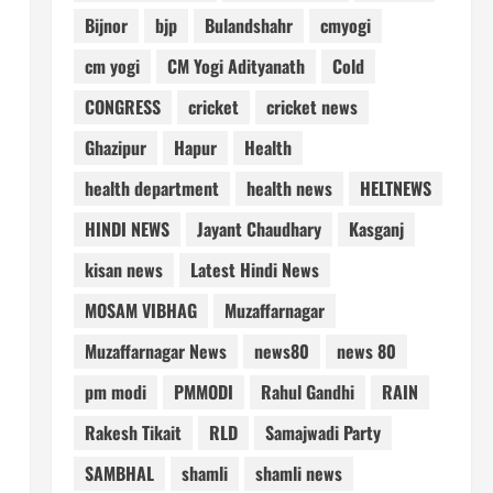
Bijnor
bjp
Bulandshahr
cmyogi
cm yogi
CM Yogi Adityanath
Cold
CONGRESS
cricket
cricket news
Ghazipur
Hapur
Health
health department
health news
HELTNEWS
HINDI NEWS
Jayant Chaudhary
Kasganj
kisan news
Latest Hindi News
MOSAM VIBHAG
Muzaffarnagar
Muzaffarnagar News
news80
news 80
pm modi
PMMODI
Rahul Gandhi
RAIN
Rakesh Tikait
RLD
Samajwadi Party
SAMBHAL
shamli
shamli news