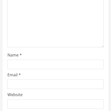
d
i
n
g
Name
*
Email
*
Website