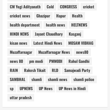
CM Yogi Adityanath
Cold
CONGRESS
cricket
cricket news
Ghazipur
Hapur
Health
health department
health news
HELTNEWS
HINDI NEWS
Jayant Chaudhary
Kasganj
kisan news
Latest Hindi News
MOSAM VIBHAG
Muzaffarnagar
Muzaffarnagar News
news80
news 80
pm modi
PMMODI
Rahul Gandhi
RAIN
Rakesh Tikait
RLD
Samajwadi Party
SAMBHAL
shamli
shamli news
shamli police
sp
UPNEWS
UP News
UP News in Hindi
uttar pradesh