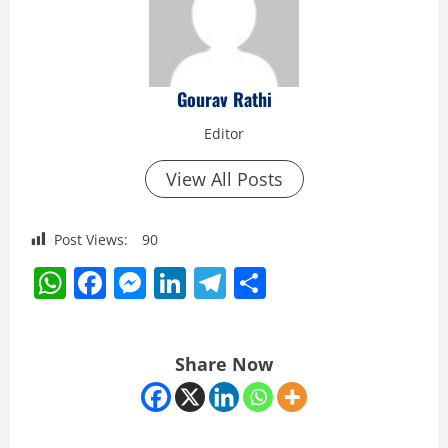
Gourav Rathi
Editor
View All Posts
Post Views:
90
WhatsApp
Facebook
Messenger
LinkedIn
Telegram
Share
Share Now
C